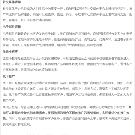
社交媒体营销
社交媒体平台已经成为人们生活中的重要一环，商城可以通过在社交媒体平台上进行营销活动，推
广商城的产品和服务。商城可以在微博、微信、抖音、小红书等社交媒体平台上发布宣传文案、图
片、视频等，吸引潜在客户访问商城。
电子邮件营销
电子邮件营销是通过向客户发送电子邮件，推广商城的产品和服务。商城可以通过收集客户的电子
邮件地址，定期向客户发送电子邮件，推送商城的最新产品、促销活动、优惠券等。通过电子邮件
营销，商城可以维持和客户之间的沟通，增强客户对商城的信任感和忠诚度。
微信小程序
微信小程序是在微信平台上开发的应用程序，可以通过微信公众号的菜单栏或搜索引擎搜索进入。
商城可以通过开发微信小程序，将商城的产品和服务以更直观、便捷的方式展示给客户，通过客户
分享和传播，提高商城的知名度和曝光率。
线下推广
线下推广是指在现实生活中通过宣传和推广活动，向潜在客户推广商城的产品和服务。例如，在商
场或街道上设置推广摊位，向过路人派发宣传资料、赠送小礼品等方式，吸引客户了解和访问商
城。线下推广的优点是可以直接接触潜在客户，增加客户互动和信任感，但需要投入一定的人力和
物力成本。
商淘云总结，综合运用上述
b2c零售商城系统
的推广和营销策略，可以实现商城的增长和壮大。
商
城可以根据自身特点和市场需求，灵活选择和组合不同的推广和营销策略，实现最优化的推广效
果。
同时，商城也需要关注和维护客户体验，提高产品质量和服务水平，增强客户忠诚度和口碑，
实现商城可持续发展。