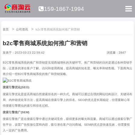
159-1867-1994
首页
公司资讯
b2c零售商城系统如何推广和营销
b2c零售商城系统如何推广和营销
发表于：2023-03-23 22:59:42
浏览量：2847
B2C
零售商城系统
的推广和营销是实现商城增长的关键环节。推广和营销的目的是通过各种营销手
段，让更多的潜在客户了解、访问和使用商城，提高商城的知名度、曝光率和销售额。下面商淘云
将介绍一些
B2C
零售商城系统的推广和营销策略。
搜索引擎优化
(SEO)
搜索引擎优化是提高商城自然搜索排名的一种方式。商城可以通过合理的网站结构设计、关键词布
局、内外链优化等方法，提高商城在搜索引擎上的排名。
SEO
的优点是长期稳定，但需要耐心等
待搜索引擎爬虫的索引和排名过程。
搜索引擎推广
(SEM)
搜索引擎推广是在搜索引擎中通过关键词竞价，获得更多的曝光和流量。商城可以通过搜索引擎广
告平台，设置广告投放位置和内容，吸引潜在客户访问商城。
SEM
的优点是快速见效，但需要投
入一定的广告费用。